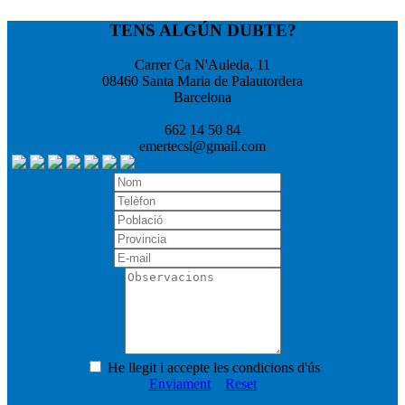
TENS ALGÚN DUBTE?
Carrer Ca N'Auleda, 11
08460 Santa Maria de Palautordera
Barcelona
662 14 50 84
emertecsl@gmail.com
He llegit i accepte les condicions d'ús
Enviament
Reset