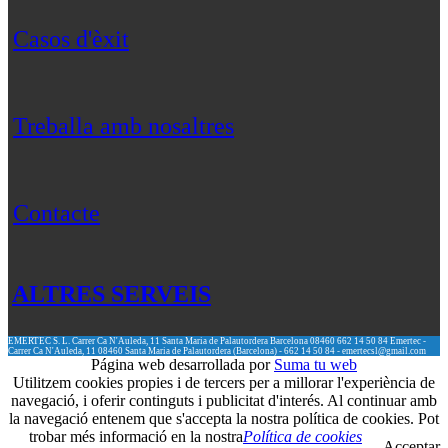
Casos d'èxit
Treballa amb nosaltres
Contacte
ALTRES SERVEIS
EMERTEC S. L.
Carrer Ca N'Auleda, 11
Santa Maria de Palautordera
Barcelona
08460
662 14 50 84
Emertec -
Carrer Ca N'Auleda, 11 08460 Santa Maria de Palautordera (Barcelona) - 662 14 50 84 - emertecsl@gmail.com
Página web desarrollada por
Suma tu web
Utilitzem cookies propies i de tercers per a millorar l'experiència de
navegació, i oferir continguts i publicitat d'interés. Al continuar amb
la navegació entenem que s'accepta la nostra política de cookies. Pot
trobar més informació en la nostra
Política de cookies
Acceptar