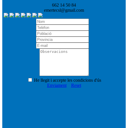
662 14 50 84
emertecsl@gmail.com
He llegit i accepte les condicions d'ús
Enviament
Reset