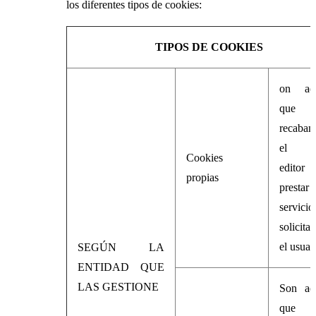
los diferentes tipos de cookies:
TIPOS DE COOKIES
on aqu
que
recaba
el pr
Cookies
editor
propias
prest
servicio
solicita
el usuar
SEGÚN LA
ENTIDAD QUE
LAS GESTIONE
Son aqu
que 