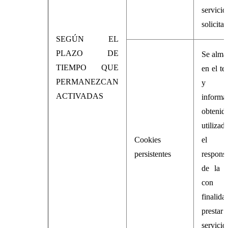
servicio
solicita
SEGÚN EL
PLAZO DE
Se alma
TIEMPO QUE
en el te
PERMANEZCAN
y 
ACTIVADAS
informa
obtenida
utiliza
Cookies
el
persistentes
respons
de la c
con
finalid
prest
servicio