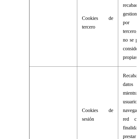
recaba
gestion
Cookies de
por
tercero
tercero,
no se p
conside
propias.
Recaba
datos
mientr
usuario
Cookies de
navega 
sesión
red c
finalid
prest