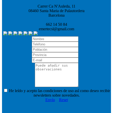
Carrer Ca N'Auleda, 11
08460 Santa Maria de Palautordera
Barcelona
662 14 50 84
emertecsl@gmail.com
He leído y acepto las condiciones de uso así como deseo recibir
newsletters sobre novedades.
Envío
Reset