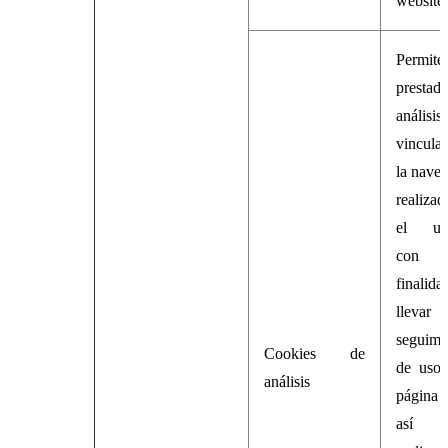
website
Permit
prestad
análisis
vincul
la nave
realiza
el usu
con
finalid
lleva
seguimi
Cookies de
de uso 
análisis
página
así 