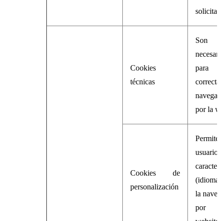
solicita
Son 
necesari
Cookies
para
técnicas
correcta
navegac
por la 
Permit
usuari
caracter
Cookies de
(idioma
personalización
la nave
por