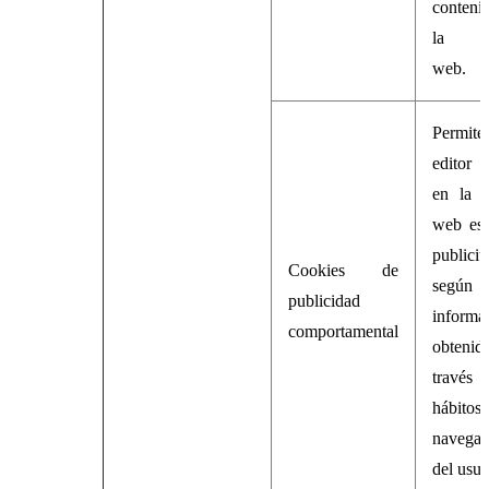
conteni
la pr
web.
Permit
editor i
en la p
web esp
publicit
Cookies de
segú
publicidad
informa
comportamental
obten
través 
hábit
navegac
del usua