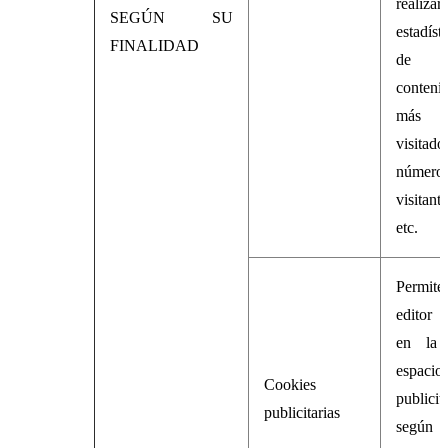
realizar
SEGÚN SU
estadíst
FINALIDAD
de 
conteni
más
visitado
númer
visitante
etc.
Permit
editor i
en la
espacio
Cookies
publicit
publicitarias
segú